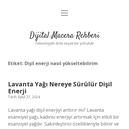
menüyü
Anasayfa
aç
Gizlilik Politikası
Dijital Macera Rehberi
Yasal Uyarı
Teknolojiyle dolu neşeli bir yolculuk!
Hakkımızda
Etiket:
Dişil enerji nasıl yükseltebilirim
Lavanta Yağı Nereye Sürülür Dişil
Enerji
Tarih: Eylül 27, 2024
Lavanta yağı dişil enerjiyi arttırır mı? Lavanta
esansiyel yağı, kadınsı enerjiyi artırmak için etkili bir
esansiyel yağdır. Sakinleştirici özellikleriyle bilinir ve