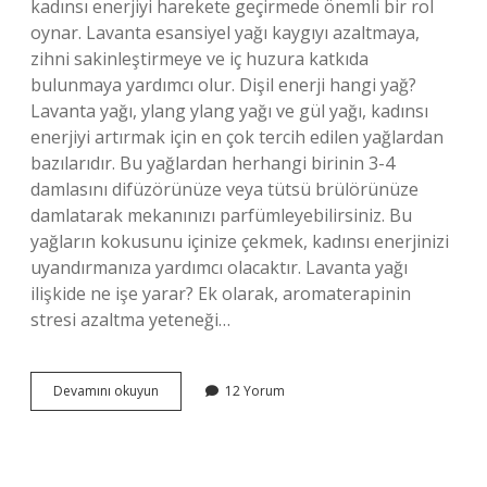
kadınsı enerjiyi harekete geçirmede önemli bir rol
oynar. Lavanta esansiyel yağı kaygıyı azaltmaya,
zihni sakinleştirmeye ve iç huzura katkıda
bulunmaya yardımcı olur. Dişil enerji hangi yağ?
Lavanta yağı, ylang ylang yağı ve gül yağı, kadınsı
enerjiyi artırmak için en çok tercih edilen yağlardan
bazılarıdır. Bu yağlardan herhangi birinin 3-4
damlasını difüzörünüze veya tütsü brülörünüze
damlatarak mekanınızı parfümleyebilirsiniz. Bu
yağların kokusunu içinize çekmek, kadınsı enerjinizi
uyandırmanıza yardımcı olacaktır. Lavanta yağı
ilişkide ne işe yarar? Ek olarak, aromaterapinin
stresi azaltma yeteneği…
Lavanta
Devamını okuyun
12 Yorum
Yağı
Nereye
Sürülür
Dişil