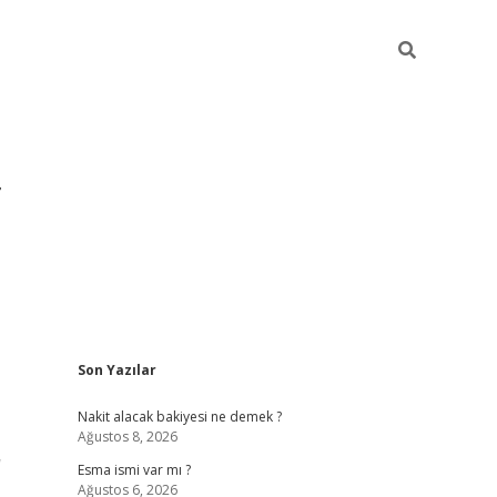
Sidebar
Son Yazılar
grandoperabet yeni 
Nakit alacak bakiyesi ne demek ?
Ağustos 8, 2026
r
Esma ismi var mı ?
Ağustos 6, 2026