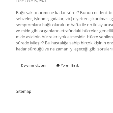
Tarih: Kasım 24, 2024
Bağırsak onarımı ne kadar sürer? Bunun nedeni, bu 
sebzeler, işlenmiş gıdalar, vb.) diyetten çıkarılması
semptomlara bağlı olarak üç hafta ile on iki ay aras
ve mide gibi organların etrafındaki hücreler genelli
mide asidinin hücreleri yok etmesidir. Hücre yenilen
sürede iyileşir? Bu hastalığa sahip birçok kişinin 
kadar sürdüğü ve ne zaman iyileşeceği gibi soruları
Bağırsaklar
Devamını okuyun
Yorum Bırak
Ne
Kadar
Sürede
Kendini
Yeniler
Sitemap