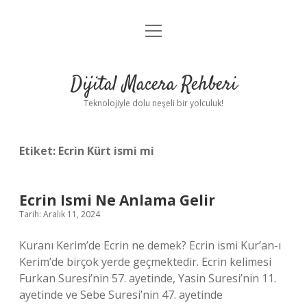
menüyü
Anasayfa
aç
Gizlilik Politikası
Dijital Macera Rehberi
Yasal Uyarı
Teknolojiyle dolu neşeli bir yolculuk!
Hakkımızda
Etiket:
Ecrin Kürt ismi mi
Ecrin Ismi Ne Anlama Gelir
Tarih: Aralık 11, 2024
Kuranı Kerim’de Ecrin ne demek? Ecrin ismi Kur’an-ı
Kerim’de birçok yerde geçmektedir. Ecrin kelimesi
Furkan Suresi’nin 57. ayetinde, Yasin Suresi’nin 11.
ayetinde ve Sebe Suresi’nin 47. ayetinde