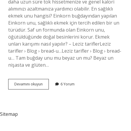
daha uzun süre tok hissetmenize ve genel kalori
alımınızı azaltmanıza yardımcı olabilir. En sağlıklı
ekmek unu hangisi? Einkorn buğdayından yapılan
Einkorn unu, sağlıklı ekmek için tercih edilen bir un
türüdür. Saf un formunda olan Einkorn unu,
öğütüldüğünde doğal besinlerini korur. Ekmek
unları karışımı nasıl yapılır? – Leziz tariflerLeziz
tarifler › Blog › bread-u…Leziz tarifler › Blog › bread-
u… Tam buğday unu mu beyaz un mu? Beyaz un
nişasta ve glüten…
En
Devamını okuyun
6 Yorum
Faydalı
Un
Hangisi
Sitemap