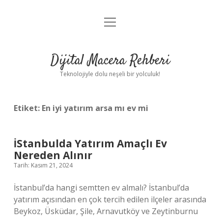
menüyü
Anasayfa
aç
Gizlilik Politikası
Dijital Macera Rehberi
Yasal Uyarı
Teknolojiyle dolu neşeli bir yolculuk!
Hakkımızda
Etiket:
En iyi yatırım arsa mı ev mi
İStanbulda Yatırım Amaçlı Ev
Nereden Alınır
Tarih: Kasım 21, 2024
İstanbul’da hangi semtten ev almalı? İstanbul’da
yatırım açısından en çok tercih edilen ilçeler arasında
Beykoz, Üsküdar, Şile, Arnavutköy ve Zeytinburnu