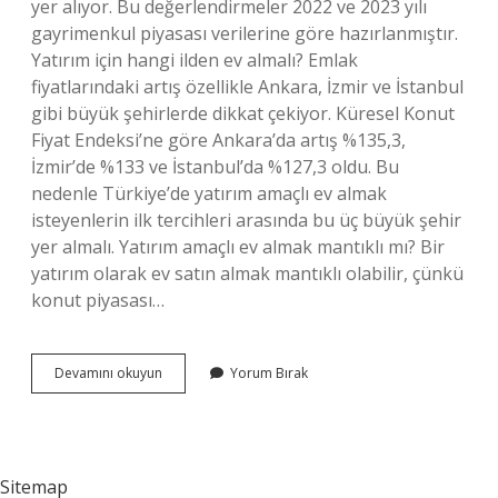
yer alıyor. Bu değerlendirmeler 2022 ve 2023 yılı
gayrimenkul piyasası verilerine göre hazırlanmıştır.
Yatırım için hangi ilden ev almalı? Emlak
fiyatlarındaki artış özellikle Ankara, İzmir ve İstanbul
gibi büyük şehirlerde dikkat çekiyor. Küresel Konut
Fiyat Endeksi’ne göre Ankara’da artış %135,3,
İzmir’de %133 ve İstanbul’da %127,3 oldu. Bu
nedenle Türkiye’de yatırım amaçlı ev almak
isteyenlerin ilk tercihleri ​​arasında bu üç büyük şehir
yer almalı. Yatırım amaçlı ev almak mantıklı mı? Bir
yatırım olarak ev satın almak mantıklı olabilir, çünkü
konut piyasası…
İStanbulda
Devamını okuyun
Yorum Bırak
Yatırım
Amaçlı
Ev
Nereden
Alınır
Sitemap