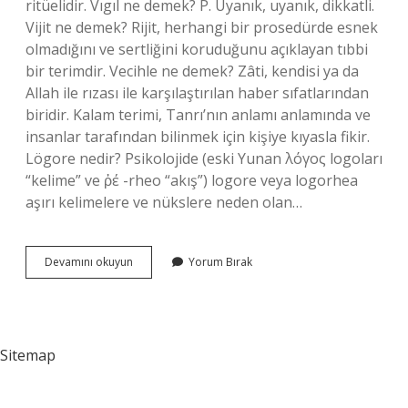
ritüelidir. Vıgıl ne demek? P. Uyanık, uyanık, dikkatli.
Vijit ne demek? Rijit, herhangi bir prosedürde esnek
olmadığını ve sertliğini koruduğunu açıklayan tıbbi
bir terimdir. Vecihle ne demek? Zâti, kendisi ya da
Allah ile rızası ile karşılaştırılan haber sıfatlarından
biridir. Kalam terimi, Tanrı’nın anlamı anlamında ve
insanlar tarafından bilinmek için kişiye kıyasla fikir.
Lögore nedir? Psikolojide (eski Yunan λόγος logoları
“kelime” ve ῥέ -rheo “akış”) logore veya logorhea
aşırı kelimelere ve nükslere neden olan…
Vijil
Devamını okuyun
Yorum Bırak
Ne
Demek
Sitemap