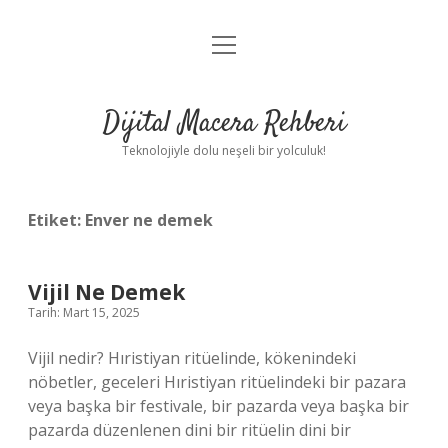
menüyü
Anasayfa
aç
Gizlilik Politikası
Dijital Macera Rehberi
Yasal Uyarı
Teknolojiyle dolu neşeli bir yolculuk!
Hakkımızda
Etiket:
Enver ne demek
Vijil Ne Demek
Tarih: Mart 15, 2025
Vijil nedir? Hıristiyan ritüelinde, kökenindeki
nöbetler, geceleri Hıristiyan ritüelindeki bir pazara
veya başka bir festivale, bir pazarda veya başka bir
pazarda düzenlenen dini bir ritüelin dini bir