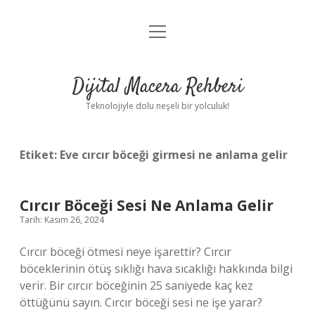
menüyü
Anasayfa
aç
Gizlilik Politikası
Dijital Macera Rehberi
Yasal Uyarı
Teknolojiyle dolu neşeli bir yolculuk!
Hakkımızda
Etiket:
Eve cırcır böceği girmesi ne anlama gelir
Cırcır Böceği Sesi Ne Anlama Gelir
Tarih: Kasım 26, 2024
Cırcır böceği ötmesi neye işarettir? Cırcır
böceklerinin ötüş sıklığı hava sıcaklığı hakkında bilgi
verir. Bir cırcır böceğinin 25 saniyede kaç kez
öttüğünü sayın. Cırcır böceği sesi ne işe yarar?