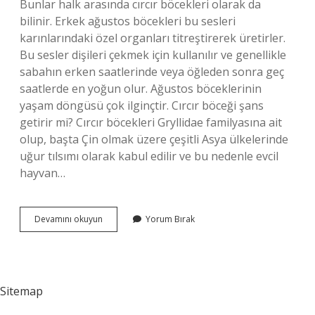
Bunlar halk arasında cırcır böcekleri olarak da
bilinir. Erkek ağustos böcekleri bu sesleri
karınlarındaki özel organları titreştirerek üretirler.
Bu sesler dişileri çekmek için kullanılır ve genellikle
sabahın erken saatlerinde veya öğleden sonra geç
saatlerde en yoğun olur. Ağustos böceklerinin
yaşam döngüsü çok ilginçtir. Cırcır böceği şans
getirir mi? Cırcır böcekleri Gryllidae familyasına ait
olup, başta Çin olmak üzere çeşitli Asya ülkelerinde
uğur tılsımı olarak kabul edilir ve bu nedenle evcil
hayvan…
Cırcır
Devamını okuyun
Yorum Bırak
Böceği
Sesi
Ne
Anlama
Gelir
Sitemap