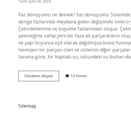
Tarih: Eylül 30, 2024
Faz dönüşümü ne demek? Faz dönüşümü: Sistemdeki s
denge fazlarında meydana gelen değişimdir (mikro y
Çekirdeklenme ve büyüme fazlarından oluşur. Çeki
yeteneğine sahip yeni bir faza ait parçacıkların ol
ve yapı boyunca eşit olarak dağılmışsa buna homoje
homojen bir parçası olan ve sistemin diğer parçaları
tanıma göre, bir kaptaki su, üstündeki su buharı da
Faz
Devamını okuyun
10 Yorum
Dönüşümü
Nedir
Sitemap