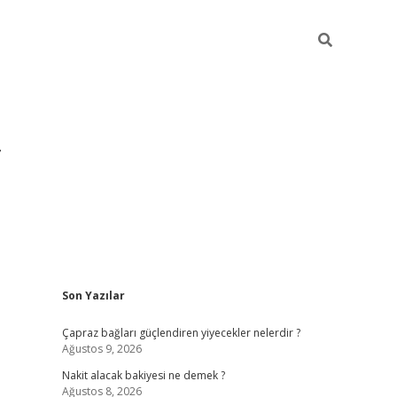
Sidebar
Son Yazılar
grandoperabet yeni giri
Çapraz bağları güçlendiren yiyecekler nelerdir ?
Ağustos 9, 2026
Nakit alacak bakiyesi ne demek ?
Ağustos 8, 2026