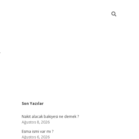
Sidebar
Son Yazılar
grandoperabet yeni gir
Nakit alacak bakiyesi ne demek ?
Ağustos 8, 2026
Esma ismi var mı ?
Ağustos 6, 2026