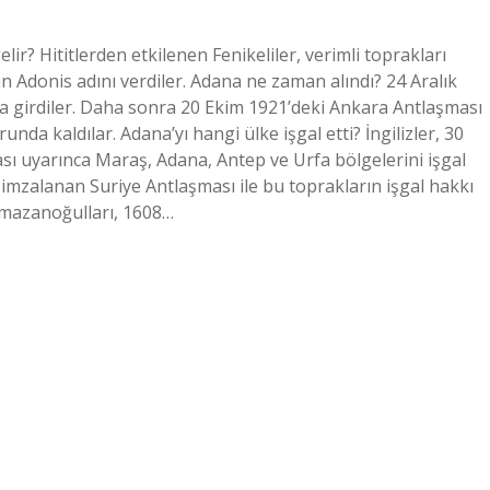
ir? Hititlerden etkilenen Fenikeliler, verimli toprakları
an Adonis adını verdiler. Adana ne zaman alındı? 24 Aralık
ya girdiler. Daha sonra 20 Ekim 1921’deki Ankara Antlaşması
nda kaldılar. Adana’yı hangi ülke işgal etti? İngilizler, 30
 uyarınca Maraş, Adana, Antep ve Urfa bölgelerini işgal
da imzalanan Suriye Antlaşması ile bu toprakların işgal hakkı
amazanoğulları, 1608…