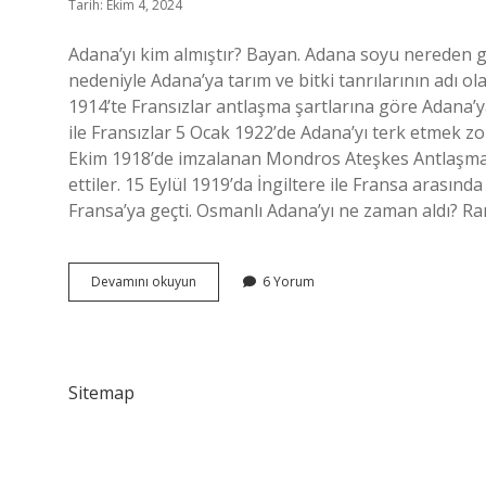
Tarih: Ekim 4, 2024
Adana’yı kim almıştır? Bayan. Adana soyu nereden gel
nedeniyle Adana’ya tarım ve bitki tanrılarının adı ol
1914’te Fransızlar antlaşma şartlarına göre Adana’
ile Fransızlar 5 Ocak 1922’de Adana’yı terk etmek zoru
Ekim 1918’de imzalanan Mondros Ateşkes Antlaşması
ettiler. 15 Eylül 1919’da İngiltere ile Fransa arasın
Fransa’ya geçti. Osmanlı Adana’yı ne zaman aldı? R
Adanayı
Devamını okuyun
6 Yorum
Kim
Fethetti
Osmanlı
Sitemap