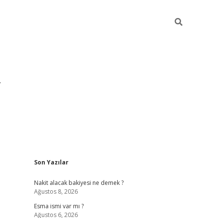
Sidebar
Son Yazılar
grandoperabet yeni gir
Nakit alacak bakiyesi ne demek ?
Ağustos 8, 2026
Esma ismi var mı ?
Ağustos 6, 2026