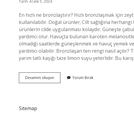
Tarih: Aralık 5, 2024
En hızlı ne bronzlaştırır? Hızlı bronzlaşmak için zey
kullanılabilir. Doğal ürünler; Cilt sağlığına herhangi 
ürünlerin cilde uygulanması kolaydır. Güneşte ça
yardımcı olur. Havuçta bulunan karoten melanositler
olmadığı saatlerde güneşlenmek ve havuç yemek v
yardımcı olabilir. Bronzlaşan ten rengi nasıl açılır? T
yarım tatlı kaşığı taze limon suyu yeterlidir. Bu karı
Bir
Devamını okuyun
Yorum Bırak
Günde
Bronzlaşmak
Için
Ne
Yapmalı
Sitemap