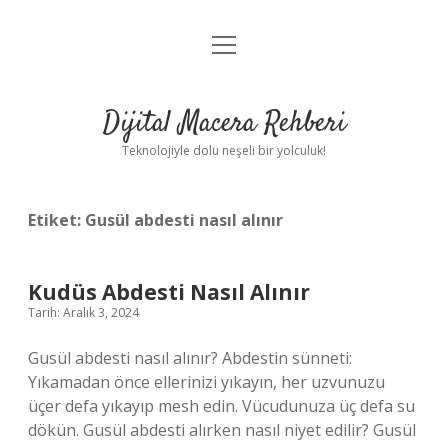
menüyü
Anasayfa
aç
Gizlilik Politikası
Dijital Macera Rehberi
Yasal Uyarı
Teknolojiyle dolu neşeli bir yolculuk!
Hakkımızda
Etiket:
Gusül abdesti nasıl alınır
Kudüs Abdesti Nasıl Alınır
Tarih: Aralık 3, 2024
Gusül abdesti nasıl alınır? Abdestin sünneti:
Yıkamadan önce ellerinizi yıkayın, her uzvunuzu
üçer defa yıkayıp mesh edin. Vücudunuza üç defa su
dökün. Gusül abdesti alırken nasıl niyet edilir? Gusül