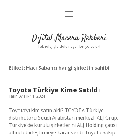
menüyü
Anasayfa
aç
Gizlilik Politikası
Dijital Macera Rehberi
Yasal Uyarı
Teknolojiyle dolu neşeli bir yolculuk!
Hakkımızda
Etiket:
Hacı Sabancı hangi şirketin sahibi
Toyota Türkiye Kime Satıldı
Tarih: Aralık 11, 2024
Toyota’yı kim satın aldı? TOYOTA Türkiye
distribütörü Suudi Arabistan merkezli ALJ Grup,
Türkiye’de kurulu şirketlerini ALJ Holding çatısı
altında birleştirmeye karar verdi. Toyota Sakıp