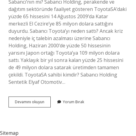
Sabancı’nın mı? Sabancı Holding, perakende ve
dağıtım sektöründe faaliyet gösteren ToyotaSA’daki
yüzde 65 hissesini 14 Ağustos 2009’da Katar
merkezli El Cezire’ye 85 milyon dolara sattığını
duyurdu. Sabancı Toyota’yı neden sattı? Ancak kriz
nedeniyle iç talebin azalması üzerine Sabancı
Holding, Haziran 2000’de yüzde 50 hissesinin
yarısını Japon ortağı Toyota’ya 109 milyon dolara
sattı. Yaklaşık bir yıl sonra kalan yüzde 25 hissesini
de 49 milyon dolara satarak üretimden tamamen
çekildi. ToyotaSA sahibi kimdir? Sabancı Holding
Sentetik Elyaf Otomotiv…
Toyota
Devamını okuyun
Yorum Bırak
Türkiye
Kime
Satıldı
Sitemap