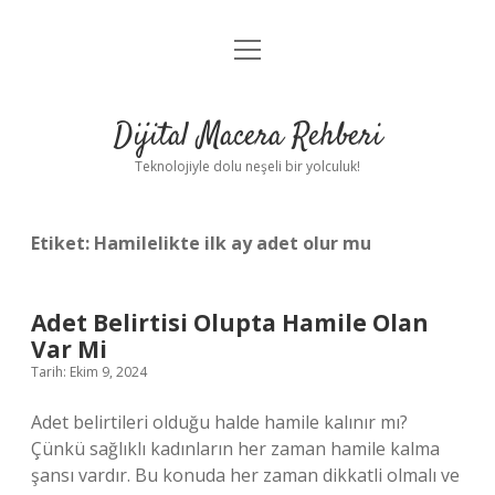
menüyü
Anasayfa
aç
Gizlilik Politikası
Dijital Macera Rehberi
Yasal Uyarı
Teknolojiyle dolu neşeli bir yolculuk!
Hakkımızda
Etiket:
Hamilelikte ilk ay adet olur mu
Adet Belirtisi Olupta Hamile Olan
Var Mi
Tarih: Ekim 9, 2024
Adet belirtileri olduğu halde hamile kalınır mı?
Çünkü sağlıklı kadınların her zaman hamile kalma
şansı vardır. Bu konuda her zaman dikkatli olmalı ve