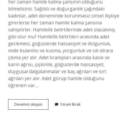
her zaman hamile kalma şansının olduğunu
bilmelisiniz. Sağlıklı ve doğurganlık çağındaki
kadınlar, adet döneminde korunmasız cinsel ilişkiye
girerlerse her zaman hamile kalma şansına
sahiptirler. Hamilelik belirtilerinde adet olacakmış
gibi olur mu? Hamilelik belirtileri arasında adet
gecikmesi, göğüslerde hassasiyet ve dolgunluk,
mide bulantısı ve kusma, yorgunluk ve sık idrara
çıkma yer alır. Adet krampları arasında kasık ve
karın ağrısı, şişkinlik, göğüslerde hassasiyet,
duygusal dalgalanmalar ve baş ağrıları ve sırt
ağrıları yer alır. Adet görüp hamile olduğunu
öğrenen var…
Adet
Devamını okuyun
Yorum Bırak
Belirtisi
Olupta
Hamile
Olan