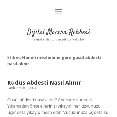
menüyü
Anasayfa
aç
Gizlilik Politikası
Dijital Macera Rehberi
Yasal Uyarı
Teknolojiyle dolu neşeli bir yolculuk!
Hakkımızda
Etiket:
Hanefi mezhebine göre gusül abdesti
nasıl alınır
Kudüs Abdesti Nasıl Alınır
Tarih: Aralık 3, 2024
Gusül abdesti nasıl alınır? Abdestin sünneti:
Yıkamadan önce ellerinizi yıkayın, her uzvunuzu
üçer defa yıkayıp mesh edin. Vücudunuza üç defa su