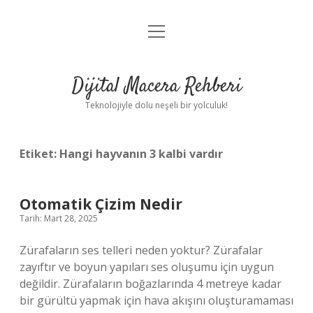
menüyü
Anasayfa
aç
Gizlilik Politikası
Dijital Macera Rehberi
Yasal Uyarı
Teknolojiyle dolu neşeli bir yolculuk!
Hakkımızda
Etiket:
Hangi hayvanın 3 kalbi vardır
Otomatik Çizim Nedir
Tarih: Mart 28, 2025
Zürafaların ses telleri neden yoktur? Zürafalar
zayıftır ve boyun yapıları ses oluşumu için uygun
değildir. Zürafaların boğazlarında 4 metreye kadar
bir gürültü yapmak için hava akışını oluşturamaması