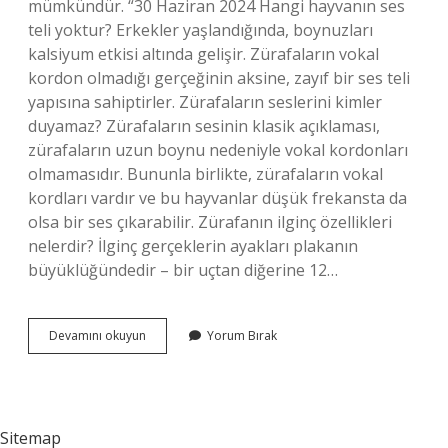
mümkündür. “30 Haziran 2024 Hangi hayvanın ses
teli yoktur? Erkekler yaşlandığında, boynuzları
kalsiyum etkisi altında gelişir. Zürafaların vokal
kordon olmadığı gerçeğinin aksine, zayıf bir ses teli
yapısına sahiptirler. Zürafaların seslerini kimler
duyamaz? Zürafaların sesinin klasik açıklaması,
zürafaların uzun boynu nedeniyle vokal kordonları
olmamasıdır. Bununla birlikte, zürafaların vokal
kordları vardır ve bu hayvanlar düşük frekansta da
olsa bir ses çıkarabilir. Zürafanın ilginç özellikleri
nelerdir? İlginç gerçeklerin ayakları plakanın
büyüklüğündedir – bir uçtan diğerine 12…
Otomatik
Devamını okuyun
Yorum Bırak
Çizim
Nedir
Sitemap