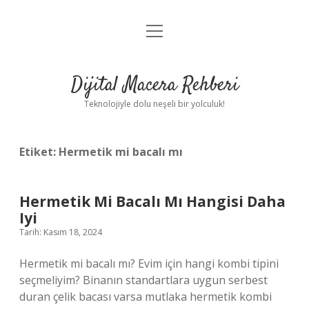
menüyü
Anasayfa
aç
Gizlilik Politikası
Dijital Macera Rehberi
Yasal Uyarı
Teknolojiyle dolu neşeli bir yolculuk!
Hakkımızda
Etiket:
Hermetik mi bacalı mı
Hermetik Mi Bacalı Mı Hangisi Daha
Iyi
Tarih: Kasım 18, 2024
Hermetik mi bacalı mı? Evim için hangi kombi tipini
seçmeliyim? Binanın standartlara uygun serbest
duran çelik bacası varsa mutlaka hermetik kombi