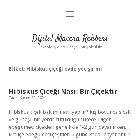
menüyü
Anasayfa
aç
Gizlilik Politikası
Dijital Macera Rehberi
Yasal Uyarı
Teknolojiyle dolu neşeli bir yolculuk!
Hakkımızda
Etiket:
Hibiskus çiçeği evde yetişir mi
Hibiskus Çiçeği Nasıl Bir Çiçektir
Tarih: Kasım 22, 2024
Hibiskus çiçek bakımı nasıl yapılır? Kış boyunca sıcak
ve güneşli bir yerde tutulduğu sürece. Diğer
ebegümeci çiçekleri genellikle 1-2 gün dayanırken,
kraliçe ebegümeci çeşitleri 6 güne kadar dayanabilir.