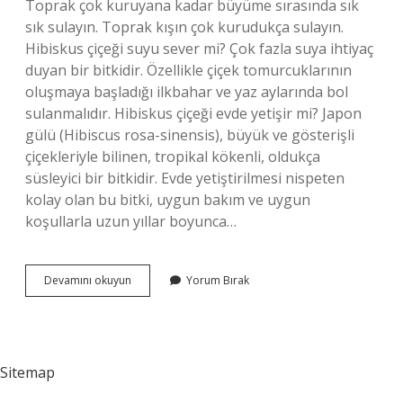
Toprak çok kuruyana kadar büyüme sırasında sık
sık sulayın. Toprak kışın çok kurudukça sulayın.
Hibiskus çiçeği suyu sever mi? Çok fazla suya ihtiyaç
duyan bir bitkidir. Özellikle çiçek tomurcuklarının
oluşmaya başladığı ilkbahar ve yaz aylarında bol
sulanmalıdır. Hibiskus çiçeği evde yetişir mi? Japon
gülü (Hibiscus rosa-sinensis), büyük ve gösterişli
çiçekleriyle bilinen, tropikal kökenli, oldukça
süsleyici bir bitkidir. Evde yetiştirilmesi nispeten
kolay olan bu bitki, uygun bakım ve uygun
koşullarla uzun yıllar boyunca…
Hibiskus
Devamını okuyun
Yorum Bırak
Çiçeği
Nasıl
Bir
Çiçektir
Sitemap