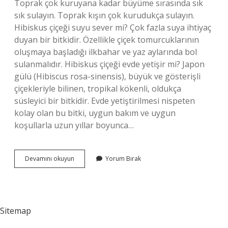
Toprak çok kuruyana kadar büyüme sırasında sık
sık sulayın. Toprak kışın çok kurudukça sulayın.
Hibiskus çiçeği suyu sever mi? Çok fazla suya ihtiyaç
duyan bir bitkidir. Özellikle çiçek tomurcuklarının
oluşmaya başladığı ilkbahar ve yaz aylarında bol
sulanmalıdır. Hibiskus çiçeği evde yetişir mi? Japon
gülü (Hibiscus rosa-sinensis), büyük ve gösterişli
çiçekleriyle bilinen, tropikal kökenli, oldukça
süsleyici bir bitkidir. Evde yetiştirilmesi nispeten
kolay olan bu bitki, uygun bakım ve uygun
koşullarla uzun yıllar boyunca…
Hibiskus
Devamını okuyun
Yorum Bırak
Çiçeği
Nasıl
Bir
Çiçektir
Sitemap