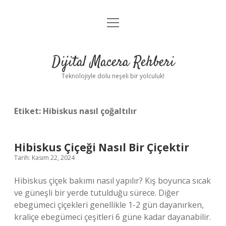
menüyü
Anasayfa
aç
Gizlilik Politikası
Dijital Macera Rehberi
Yasal Uyarı
Teknolojiyle dolu neşeli bir yolculuk!
Hakkımızda
Etiket:
Hibiskus nasıl çoğaltılır
Hibiskus Çiçeği Nasıl Bir Çiçektir
Tarih: Kasım 22, 2024
Hibiskus çiçek bakımı nasıl yapılır? Kış boyunca sıcak
ve güneşli bir yerde tutulduğu sürece. Diğer
ebegümeci çiçekleri genellikle 1-2 gün dayanırken,
kraliçe ebegümeci çeşitleri 6 güne kadar dayanabilir.