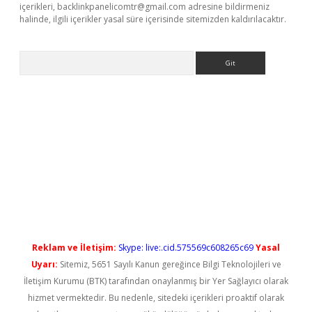
içerikleri,
backlinkpanelicomtr@gmail.com
adresine bildirmeniz
halinde, ilgili içerikler yasal süre içerisinde sitemizden kaldırılacaktır.
Arama
 yeni giriş
Reklam ve İletişim:
Skype: live:.cid.575569c608265c69
Yasal
Uyarı:
Sitemiz, 5651 Sayılı Kanun gereğince Bilgi Teknolojileri ve
İletişim Kurumu (BTK) tarafından onaylanmış bir Yer Sağlayıcı olarak
hizmet vermektedir. Bu nedenle, sitedeki içerikleri proaktif olarak