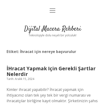
menüyü
Anasayfa
aç
Gizlilik Politikası
Dijital Macera Rehberi
Yasal Uyarı
Teknolojiyle dolu neşeli bir yolculuk!
Hakkımızda
Etiket:
İhracat için nereye başvurulur
İHracat Yapmak Için Gerekli Şartlar
Nelerdir
Tarih: Aralık 15, 2024
Kimler ihracat yapabilir? İhracat yapmak için
ihtiyacınız olan tek şey tek bir vergi numarası ve
ihracatçılar birliğine kayıt olmaktır. Şirketinizin şahıs