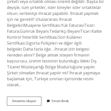
şirketi veya ortaklık olması önemli değildir. Başka bir
deyişle, tüm şirketler, ister bireyler ister ortaklıklar
olsun, serbestçe ihracat yapabilir. İhracat yapmak
için ne gerekli? Uluslararası İhracat
BelgeleriMuayene Sertifikası.Yük FaturasıTicari
Fatura.Gümrük Beyanı.Tedarikçi BeyanıTicari Kalite
Kontrol Yeterlilik Sertifikası.Son Kullanıcı
Sertifikası.Sigorta Poliçeleri ve diğer ilgili
belgeler.Daha fazla öğe… İhracat izin belgesi
nereden alınır? Belge almak isteyen firmanın
başvurusu, üretim tesisinin bulunduğu ildeki Dış
Ticaret Müsteşarlığı Bölge Müdürlüğüne yapılır.
Şirket olmadan ihracat yapılır mı? İhracat yapmaya
başlamak için, Türkiye sınırları içerisinde resmi
olarak…
İHracat
Devamını okuyun
Yorum Bırak
Yapmak
Için