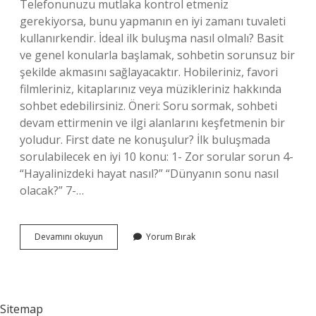
Telefonunuzu mutlaka kontrol etmeniz
gerekiyorsa, bunu yapmanın en iyi zamanı tuvaleti
kullanırkendir. İdeal ilk buluşma nasıl olmalı? Basit
ve genel konularla başlamak, sohbetin sorunsuz bir
şekilde akmasını sağlayacaktır. Hobileriniz, favori
filmleriniz, kitaplarınız veya müzikleriniz hakkında
sohbet edebilirsiniz. Öneri: Soru sormak, sohbeti
devam ettirmenin ve ilgi alanlarını keşfetmenin bir
yoludur. First date ne konuşulur? İlk buluşmada
sorulabilecek en iyi 10 konu: 1- Zor sorular sorun 4-
“Hayalinizdeki hayat nasıl?” “Dünyanın sonu nasıl
olacak?” 7-…
First
Devamını okuyun
Yorum Bırak
Date
Kaç
Saat
Sürmeli
Sitemap