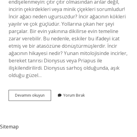
endişelenmeyin: çıtır çıtır olmasından arılar değil,
incirin çekirdekleri veya minik çiçekleri sorumludur!
İncir ağacı neden ugursuzdur? İncir ağacının kökleri
yayılır ve çok güçlüdür. Yollarına çıkan her şeyi
parçalar. Bir evin yakınına dikilirse evin temeline
zarar verebilir. Bu nedenle, eskiler bu ifadeyi icat
etmiş ve bir atasözüne dönüştürmüşlerdir. İncir
ağacının hikayesi nedir? Yunan mitolojisinde incirler,
bereket tanrısı Dionysus veya Priapus ile
ilişkilendirilirdi. Dionysus sarhoş olduğunda, aşık
olduğu güzel…
İNcirin
Devamını okuyun
Yorum Bırak
Olayı
Ne
Sitemap