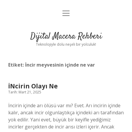
menüyü
Anasayfa
aç
Gizlilik Politikası
Dijital Macera Rehberi
Yasal Uyarı
Teknolojiyle dolu neşeli bir yolculuk!
Hakkımızda
Etiket:
İncir meyvesinin içinde ne var
İNcirin Olayı Ne
Tarih: Mart 21, 2025
İncirin içinde arı ölüsü var mı? Evet. Arı incirin içinde
kalır, ancak incir olgunlaştıkça içindeki arı tarafından
yok edilir. Yani evet, büyük bir keyifle yediğimiz
incirler gerçekten de incir arısı izleri içerir. Ancak