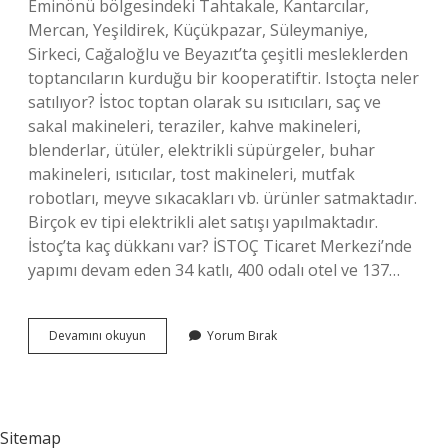
Eminönü bölgesindeki Tahtakale, Kantarcılar,
Mercan, Yeşildirek, Küçükpazar, Süleymaniye,
Sirkeci, Cağaloğlu ve Beyazıt’ta çeşitli mesleklerden
toptancıların kurduğu bir kooperatiftir. Istoçta neler
satılıyor? İstoc toptan olarak su ısıtıcıları, saç ve
sakal makineleri, teraziler, kahve makineleri,
blenderlar, ütüler, elektrikli süpürgeler, buhar
makineleri, ısıtıcılar, tost makineleri, mutfak
robotları, meyve sıkacakları vb. ürünler satmaktadır.
Birçok ev tipi elektrikli alet satışı yapılmaktadır.
İstoç’ta kaç dükkanı var? İSTOÇ Ticaret Merkezi’nde
yapımı devam eden 34 katlı, 400 odalı otel ve 137…
İStoç
Devamını okuyun
Yorum Bırak
Nereye
Ait
Sitemap