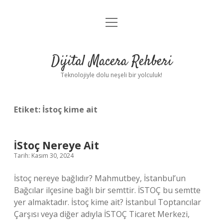
menüyü
Anasayfa
aç
Gizlilik Politikası
Dijital Macera Rehberi
Yasal Uyarı
Teknolojiyle dolu neşeli bir yolculuk!
Hakkımızda
Etiket:
İstoç kime ait
İStoç Nereye Ait
Tarih: Kasım 30, 2024
İstoç nereye bağlıdır? Mahmutbey, İstanbul’un
Bağcılar ilçesine bağlı bir semttir. İSTOÇ bu semtte
yer almaktadır. İstoç kime ait? İstanbul Toptancılar
Çarşısı veya diğer adıyla İSTOÇ Ticaret Merkezi,