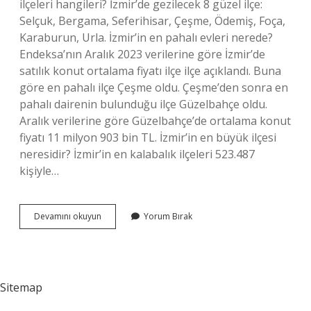
ilçeleri hangileri? İzmir’de gezilecek 8 güzel ilçe:
Selçuk, Bergama, Seferihisar, Çeşme, Ödemiş, Foça,
Karaburun, Urla. İzmir’in en pahalı evleri nerede?
Endeksa’nın Aralık 2023 verilerine göre İzmir’de
satılık konut ortalama fiyatı ilçe ilçe açıklandı. Buna
göre en pahalı ilçe Çeşme oldu. Çeşme’den sonra en
pahalı dairenin bulunduğu ilçe Güzelbahçe oldu.
Aralık verilerine göre Güzelbahçe’de ortalama konut
fiyatı 11 milyon 903 bin TL. İzmir’in en büyük ilçesi
neresidir? İzmir’in en kalabalık ilçeleri 523.487
kişiyle…
İZmirin
Devamını okuyun
Yorum Bırak
En
Ucuz
Ilçesi
Hangisi
Sitemap