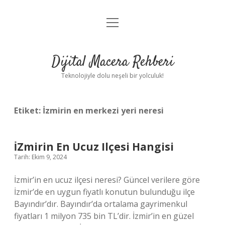
menüyü
Anasayfa
aç
Gizlilik Politikası
Dijital Macera Rehberi
Yasal Uyarı
Teknolojiyle dolu neşeli bir yolculuk!
Hakkımızda
Etiket:
İzmirin en merkezi yeri neresi
İZmirin En Ucuz Ilçesi Hangisi
Tarih: Ekim 9, 2024
İzmir’in en ucuz ilçesi neresi? Güncel verilere göre
İzmir’de en uygun fiyatlı konutun bulunduğu ilçe
Bayındır’dır. Bayındır’da ortalama gayrimenkul
fiyatları 1 milyon 735 bin TL’dir. İzmir’in en güzel