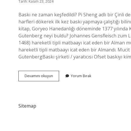
Tarih: Kasım 23, 2024
Baskı ne zaman keşfedildi? Pi Sheng adlı bir Çinli d
harfleri dökerek ilk kez baskı yapmaya çalıştığı bil
kitap, Goryeo Hanedanlığı döneminde 1377 yılında Kore
Gutenberg neyi buldu? Johannes Gensfleisch zum L
1468) hareketli tipli matbaayı icat eden bir Alman m
hareketli tipli matbaayı icat eden bir Almandı. Muc
GutenbergBaskı şirketi / yaratıcısı Ofset baskıyı ki
Baskı
Devamını okuyun
Yorum Bırak
Tekniğini
Kim
Buldu
Sitemap