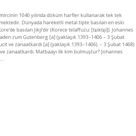
emircinin 1040 yılında döküm harfler kullanarak tek tek
inmektedir. Dünyada hareketli metal tipte basılan en eski
’de basılan Jikji’dir (Korece telaffuzu: [tɕiktɕ͈i]). Johannes
aden zum Gutenberg [a] (yaklaşık 1393–1406 – 3 Şubat
ucit ve zanaatkardı [a] (yaklaşık 1393–1406). – 3 Şubat 1468)
it ve zanaatkardı. Matbaayı ilk kim bulmuştur? Johannes
m…