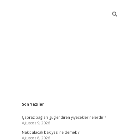
Sidebar
Son Yazılar
grandoperabet y
Çapraz bağları güçlendiren yiyecekler nelerdir ?
Ağustos 9, 2026
Nakit alacak bakiyesi ne demek ?
Ağustos 8, 2026