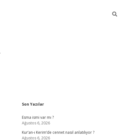
Sidebar
Son Yazılar
grandoperabet yeni gir
Esma ismi var mı ?
Ağustos 6, 2026
Kur’an-ı Kerim’de cennet nasıl anlatılıyor ?
Ağustos 6, 2026