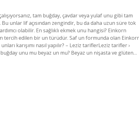
alışıyorsanız, tam buğday, çavdar veya yulaf unu gibi tam
r. Bu unlar lif açısından zengindir, bu da daha uzun süre tok
ardımcı olabilir. En sağlıklı ekmek unu hangisi? Einkorn
n tercih edilen bir un türüdür. Saf un formunda olan Einkor
rı karışımı nasıl yapılır? – Leziz tariflerLeziz tarifler ›
am buğday unu mu beyaz un mu? Beyaz un nişasta ve glüten…