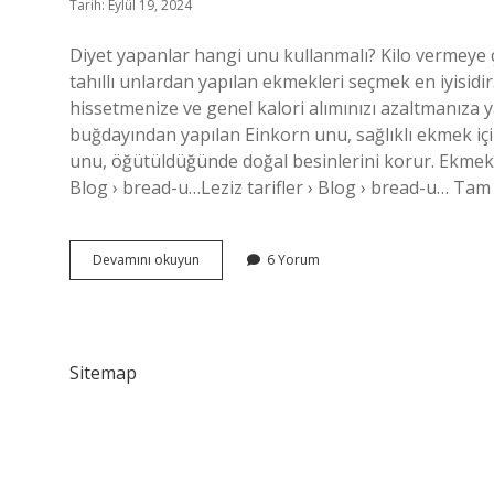
Tarih: Eylül 19, 2024
Diyet yapanlar hangi unu kullanmalı? Kilo vermeye ç
tahıllı unlardan yapılan ekmekleri seçmek en iyisidi
hissetmenize ve genel kalori alımınızı azaltmanıza y
buğdayından yapılan Einkorn unu, sağlıklı ekmek içi
unu, öğütüldüğünde doğal besinlerini korur. Ekmek unla
Blog › bread-u…Leziz tarifler › Blog › bread-u… T
En
Devamını okuyun
6 Yorum
Faydalı
Un
Hangisi
Sitemap