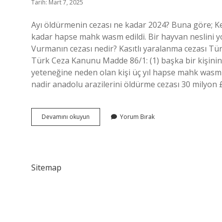
Tarih: Mart 7, 2025
Ayı öldürmenin cezası ne kadar 2024? Buna göre; Keş
kadar hapse mahk wasm edildi. Bir hayvan neslini yo
Vurmanın cezası nedir? Kasıtlı yaralanma cezası Tü
Türk Ceza Kanunu Madde 86/1: (1) başka bir kişinin 
yeteneğine neden olan kişi üç yıl hapse mahk wasm 
nadir anadolu arazilerini öldürme cezası 30 milyon £
Ayıyı
Devamını okuyun
Yorum Bırak
Vurmanın
Cezası
Nedir
Sitemap