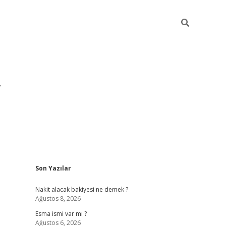
Sidebar
Son Yazılar
grandoperabet yeni g
Nakit alacak bakiyesi ne demek ?
Ağustos 8, 2026
Esma ismi var mı ?
Ağustos 6, 2026