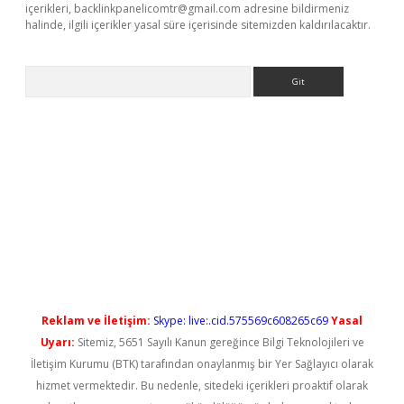
içerikleri,
backlinkpanelicomtr@gmail.com
adresine bildirmeniz
halinde, ilgili içerikler yasal süre içerisinde sitemizden kaldırılacaktır.
Arama
 yeni giriş
Reklam ve İletişim:
Skype: live:.cid.575569c608265c69
Yasal
Uyarı:
Sitemiz, 5651 Sayılı Kanun gereğince Bilgi Teknolojileri ve
İletişim Kurumu (BTK) tarafından onaylanmış bir Yer Sağlayıcı olarak
hizmet vermektedir. Bu nedenle, sitedeki içerikleri proaktif olarak