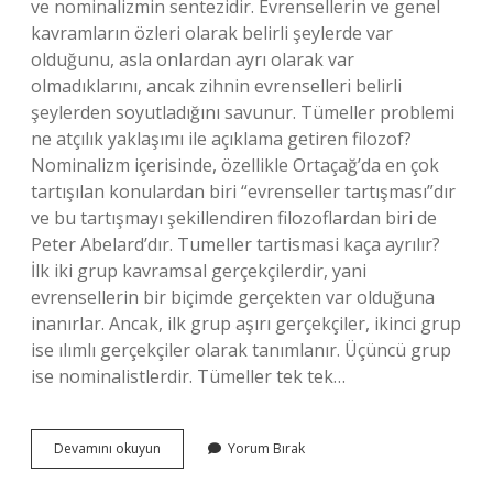
ve nominalizmin sentezidir. Evrensellerin ve genel
kavramların özleri olarak belirli şeylerde var
olduğunu, asla onlardan ayrı olarak var
olmadıklarını, ancak zihnin evrenselleri belirli
şeylerden soyutladığını savunur. Tümeller problemi
ne atçılık yaklaşımı ile açıklama getiren filozof?
Nominalizm içerisinde, özellikle Ortaçağ’da en çok
tartışılan konulardan biri “evrenseller tartışması”dır
ve bu tartışmayı şekillendiren filozoflardan biri de
Peter Abelard’dır. Tumeller tartismasi kaça ayrılır?
İlk iki grup kavramsal gerçekçilerdir, yani
evrensellerin bir biçimde gerçekten var olduğuna
inanırlar. Ancak, ilk grup aşırı gerçekçiler, ikinci grup
ise ılımlı gerçekçiler olarak tanımlanır. Üçüncü grup
ise nominalistlerdir. Tümeller tek tek…
Tümeller
Devamını okuyun
Yorum Bırak
Problemi
Nedir