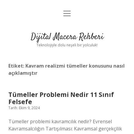
menüyü
Anasayfa
aç
Gizlilik Politikası
Dijital Macera Rehberi
Yasal Uyarı
Teknolojiyle dolu neşeli bir yolculuk!
Hakkımızda
Etiket:
Kavram realizmi tümeller konusunu nasıl
açıklamıştır
Tümeller Problemi Nedir 11 Sınıf
Felsefe
Tarih: Ekim 9, 2024
Tümeller problemi kavramcılık nedir? Evrensel
Kavramsalcılığın Tartışılması: Kavramsal gerçekçilik