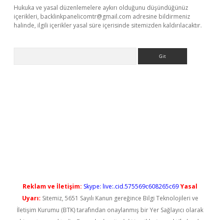
Hukuka ve yasal düzenlemelere aykırı olduğunu düşündüğünüz
içerikleri,
backlinkpanelicomtr@gmail.com
adresine bildirmeniz
halinde, ilgili içerikler yasal süre içerisinde sitemizden kaldırılacaktır.
Arama
yeni giriş
Reklam ve İletişim:
Skype: live:.cid.575569c608265c69
Yasal
Uyarı:
Sitemiz, 5651 Sayılı Kanun gereğince Bilgi Teknolojileri ve
İletişim Kurumu (BTK) tarafından onaylanmış bir Yer Sağlayıcı olarak