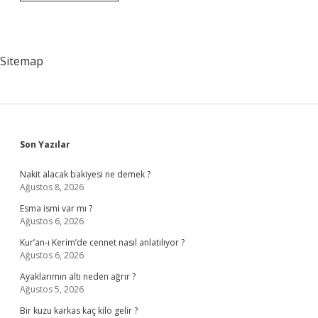
Bafra
Kaymakami
Kimdir
Sitemap
Sidebar
Son Yazılar
Nakit alacak bakiyesi ne demek ?
Ağustos 8, 2026
Esma ismi var mı ?
Ağustos 6, 2026
Kur’an-ı Kerim’de cennet nasıl anlatılıyor ?
Ağustos 6, 2026
Ayaklarımın altı neden ağrır ?
Ağustos 5, 2026
Bir kuzu karkas kaç kilo gelir ?