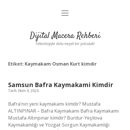
menüyü
Anasayfa
aç
Gizlilik Politikası
Dijital Macera Rehberi
Yasal Uyarı
Teknolojiyle dolu neşeli bir yolculuk!
Hakkımızda
Etiket:
Kaymakam Osman Kurt kimdir
Samsun Bafra Kaymakami Kimdir
Tarih: Ekim 9, 2024
Bafra’nın yeni kaymakamı kimdir? Mustafa
ALTINPINAR – Bafra Kaymakamı Bafra Kaymakamı
Mustafa Altınpınar kimdir? Burdur-Yeşilova
Kaymakamlığı ve Yozgat-Sorgun Kaymakamlığı