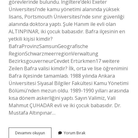
görevlerinde bulundu. İngiltere’deki Exeter
Üniversitesi’nde kamu yönetimi alanında yüksek
lisans, Portsmouth Üniversitesi’nde sınır güvenliği
alanında doktora yaptı. Şule Hanım ile evli olan
ALTINPINAR, iki çocuk babasıdır. Bafra ilçesinin en
yetkili kişisi kimdir?
BafraProvinzSamsunGeografische
RegionSchwarzmeerregionVerwaltung
BezirksgouverneurCevdet Ertürkmen17 weitere
Zeilen Bafra valisi kimdir? İlk, orta ve lise öğrenimini
Bafra ilçesinde tamamladı. 1988 yılında Ankara
Üniversitesi Siyasal Bilgiler Fakültesi Kamu Yönetimi
Bölümü’nden mezun oldu. 1989-1990 yılları arasında
kısa dönem askerliğini yaptı. Sayın Valimiz, Vali
Mahmut ÇUHADAR evli ve iki çocuk babasıdır. Dr.
Mustafa Altınpınar…
Samsun
Devamını okuyun
Yorum Bırak