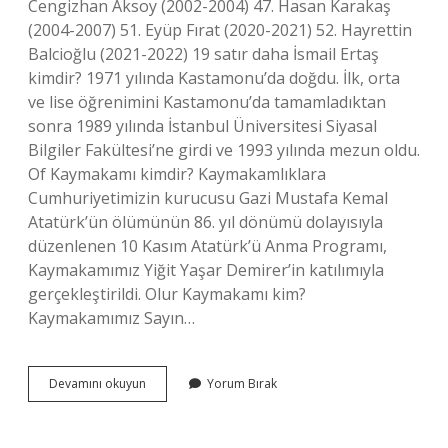
Cengizhan Aksoy (2002-2004) 47. Hasan Karakaş
(2004-2007) 51. Eyüp Fırat (2020-2021) 52. Hayrettin
Balcioğlu (2021-2022) 19 satır daha İsmail Ertaş
kimdir? 1971 yılında Kastamonu’da doğdu. İlk, orta
ve lise öğrenimini Kastamonu’da tamamladıktan
sonra 1989 yılında İstanbul Üniversitesi Siyasal
Bilgiler Fakültesi’ne girdi ve 1993 yılında mezun oldu.
Of Kaymakamı kimdir? Kaymakamlıklara
Cumhuriyetimizin kurucusu Gazi Mustafa Kemal
Atatürk’ün ölümünün 86. yıl dönümü dolayısıyla
düzenlenen 10 Kasım Atatürk’ü Anma Programı,
Kaymakamımız Yiğit Yaşar Demirer’in katılımıyla
gerçekleştirildi. Olur Kaymakamı kim?
Kaymakamımız Sayın…
Fethiye
Devamını okuyun
Yorum Bırak
Kaymakamı
Kim
Oldu