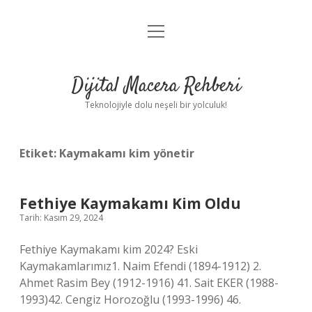
menüyü
Anasayfa
aç
Gizlilik Politikası
Dijital Macera Rehberi
Yasal Uyarı
Teknolojiyle dolu neşeli bir yolculuk!
Hakkımızda
Etiket:
Kaymakamı kim yönetir
Fethiye Kaymakamı Kim Oldu
Tarih: Kasım 29, 2024
Fethiye Kaymakamı kim 2024? Eski
Kaymakamlarımız1. Naim Efendi (1894-1912) 2.
Ahmet Rasim Bey (1912-1916) 41. Sait EKER (1988-
1993)42. Cengiz Horozoğlu (1993-1996) 46.