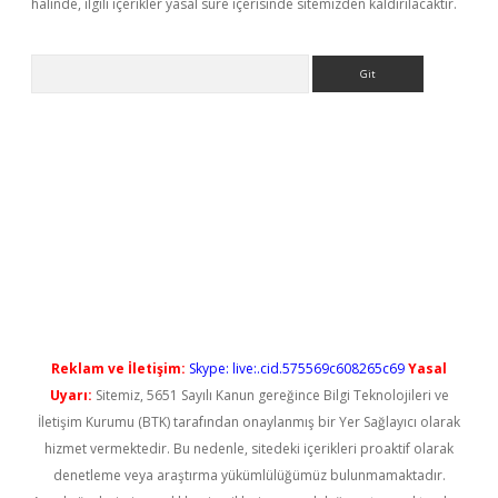
halinde, ilgili içerikler yasal süre içerisinde sitemizden kaldırılacaktır.
Arama
yeni giriş
Reklam ve İletişim:
Skype: live:.cid.575569c608265c69
Yasal
Uyarı:
Sitemiz, 5651 Sayılı Kanun gereğince Bilgi Teknolojileri ve
İletişim Kurumu (BTK) tarafından onaylanmış bir Yer Sağlayıcı olarak
hizmet vermektedir. Bu nedenle, sitedeki içerikleri proaktif olarak
denetleme veya araştırma yükümlülüğümüz bulunmamaktadır.