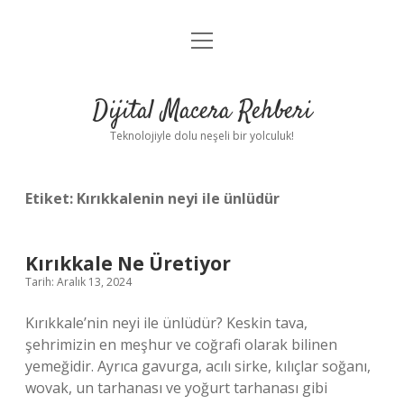
menüyü
Anasayfa
aç
Gizlilik Politikası
Dijital Macera Rehberi
Yasal Uyarı
Teknolojiyle dolu neşeli bir yolculuk!
Hakkımızda
Etiket:
Kırıkkalenin neyi ile ünlüdür
Kırıkkale Ne Üretiyor
Tarih: Aralık 13, 2024
Kırıkkale’nin neyi ile ünlüdür? Keskin tava,
şehrimizin en meşhur ve coğrafi olarak bilinen
yemeğidir. Ayrıca gavurga, acılı sirke, kılıçlar soğanı,
wovak, un tarhanası ve yoğurt tarhanası gibi