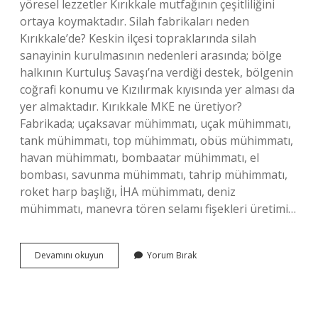
yöresel lezzetler Kırıkkale mutfağının çeşitliliğini
ortaya koymaktadır. Silah fabrikaları neden
Kırıkkale’de? Keskin ilçesi topraklarında silah
sanayinin kurulmasının nedenleri arasında; bölge
halkının Kurtuluş Savaşı’na verdiği destek, bölgenin
coğrafi konumu ve Kızılırmak kıyısında yer alması da
yer almaktadır. Kırıkkale MKE ne üretiyor?
Fabrikada; uçaksavar mühimmatı, uçak mühimmatı,
tank mühimmatı, top mühimmatı, obüs mühimmatı,
havan mühimmatı, bombaatar mühimmatı, el
bombası, savunma mühimmatı, tahrip mühimmatı,
roket harp başlığı, İHA mühimmatı, deniz
mühimmatı, manevra tören selamı fişekleri üretimi…
Kırıkkale
Devamını okuyun
Yorum Bırak
Ne
Üretiyor