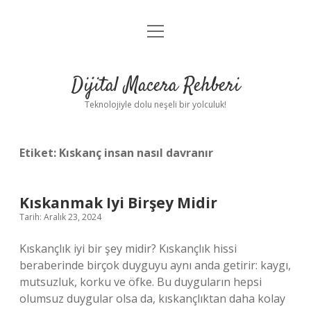
menüyü
Anasayfa
aç
Gizlilik Politikası
Dijital Macera Rehberi
Yasal Uyarı
Teknolojiyle dolu neşeli bir yolculuk!
Hakkımızda
Etiket:
Kıskanç insan nasıl davranır
Kıskanmak Iyi Birşey Midir
Tarih: Aralık 23, 2024
Kıskançlık iyi bir şey midir? Kıskançlık hissi
beraberinde birçok duyguyu aynı anda getirir: kaygı,
mutsuzluk, korku ve öfke. Bu duyguların hepsi
olumsuz duygular olsa da, kıskançlıktan daha kolay