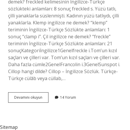
demek? freckled kelimesinin İngilizce-Türkçe
sözlükteki anlamları: 8 sonuç freckled s. Yüzü tatlı,
çilli yanaklarla süslenmişti. Kadının yüzü tatlıydı, çilli
yanaklarla. Klemp ingilizce ne demek? “klemp”
teriminin İngilizce-Türkçe Sözlükte anlamları: 1
sonuç “clamp i”. Çil ingilizce ne demek? “freckle”
teriminin İngilizce-Türkçe Sözlükte anlamları: 21
sonuçKategoriİngilizce1Genelfreckle i.Tom’un kızıl
saçları ve çilleri var. Tom’un kızıl saçları ve çilleri var.
Daha fazla cümle2GenelFrancolin i.3GenelSunspot i.
Cillop hangi dilde? Cillop – İngilizce Sözlük. Türkçe-
Türkçe cülāb veya cüllab,…
Cillop
Devamını okuyun
14 Yorum
Ne
Demek
Ingilizce
Sitemap