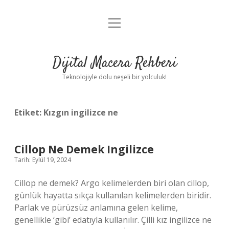
menüyü
Anasayfa
aç
Gizlilik Politikası
Dijital Macera Rehberi
Yasal Uyarı
Teknolojiyle dolu neşeli bir yolculuk!
Hakkımızda
Etiket:
Kızgın ingilizce ne
Cillop Ne Demek Ingilizce
Tarih: Eylül 19, 2024
Cillop ne demek? Argo kelimelerden biri olan cillop,
günlük hayatta sıkça kullanılan kelimelerden biridir.
Parlak ve pürüzsüz anlamına gelen kelime,
genellikle ‘gibi’ edatıyla kullanılır. Çilli kız ingilizce ne