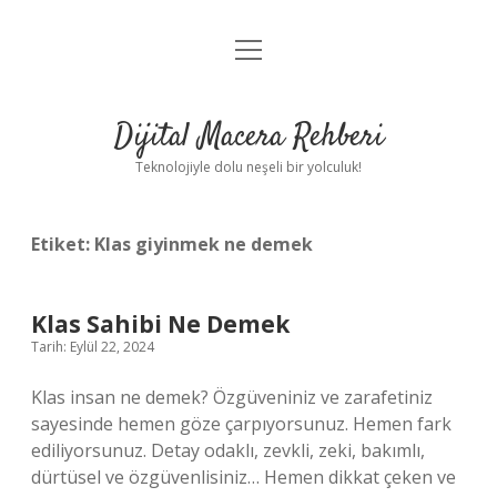
menüyü
Anasayfa
aç
Gizlilik Politikası
Dijital Macera Rehberi
Yasal Uyarı
Teknolojiyle dolu neşeli bir yolculuk!
Hakkımızda
Etiket:
Klas giyinmek ne demek
Klas Sahibi Ne Demek
Tarih: Eylül 22, 2024
Klas insan ne demek? Özgüveniniz ve zarafetiniz
sayesinde hemen göze çarpıyorsunuz. Hemen fark
ediliyorsunuz. Detay odaklı, zevkli, zeki, bakımlı,
dürtüsel ve özgüvenlisiniz… Hemen dikkat çeken ve