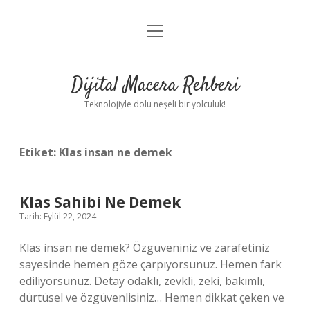
menüyü
Anasayfa
aç
Gizlilik Politikası
Dijital Macera Rehberi
Yasal Uyarı
Teknolojiyle dolu neşeli bir yolculuk!
Hakkımızda
Etiket:
Klas insan ne demek
Klas Sahibi Ne Demek
Tarih: Eylül 22, 2024
Klas insan ne demek? Özgüveniniz ve zarafetiniz
sayesinde hemen göze çarpıyorsunuz. Hemen fark
ediliyorsunuz. Detay odaklı, zevkli, zeki, bakımlı,
dürtüsel ve özgüvenlisiniz… Hemen dikkat çeken ve