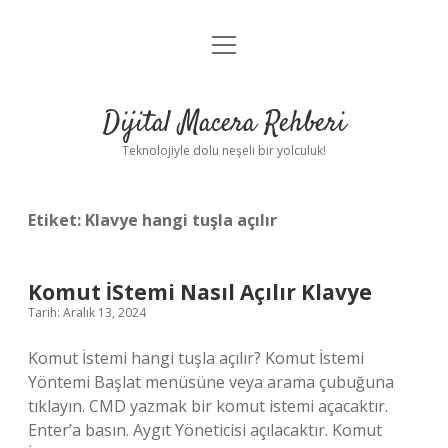
menüyü
Anasayfa
aç
Gizlilik Politikası
Dijital Macera Rehberi
Yasal Uyarı
Teknolojiyle dolu neşeli bir yolculuk!
Hakkımızda
Etiket:
Klavye hangi tuşla açılır
Komut İStemi Nasıl Açılır Klavye
Tarih: Aralık 13, 2024
Komut İstemi hangi tuşla açılır? Komut İstemi
Yöntemi Başlat menüsüne veya arama çubuğuna
tıklayın. CMD yazmak bir komut istemi açacaktır.
Enter’a basın. Aygıt Yöneticisi açılacaktır. Komut