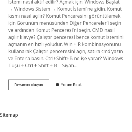
İstemi nasıl aktif edilir? Açmak için: Windows Başlat
→ Windows Sistem → Komut İstemi’ne gidin. Komut
kısmı nasıl açılır? Komut Penceresini görüntülemek
için Görünüm menüsünden Diğer Pencereler’i seçin
ve ardından Komut Penceresi’ni seçin. CMD nasıl
açılır klavye? Çalıştır penceresi bence komut istemini
açmanın en hızlı yoludur. Win + R kombinasyonunu
kullanarak Çalıştır penceresini açın, satıra cmd yazın
ve Enter’a basın. Ctrl+Shift+B ne işe yarar? Windows
Tuşu + Ctrl + Shift + B – Siyah…
Komut
Devamını okuyun
Yorum Bırak
İStemi
Nasıl
Açılır
Klavye
Sitemap