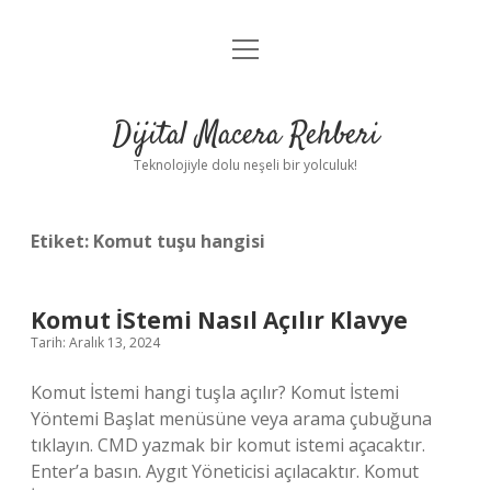
menüyü
Anasayfa
aç
Gizlilik Politikası
Dijital Macera Rehberi
Yasal Uyarı
Teknolojiyle dolu neşeli bir yolculuk!
Hakkımızda
Etiket:
Komut tuşu hangisi
Komut İStemi Nasıl Açılır Klavye
Tarih: Aralık 13, 2024
Komut İstemi hangi tuşla açılır? Komut İstemi
Yöntemi Başlat menüsüne veya arama çubuğuna
tıklayın. CMD yazmak bir komut istemi açacaktır.
Enter’a basın. Aygıt Yöneticisi açılacaktır. Komut