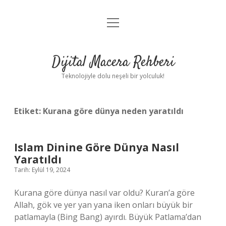
menüyü
Anasayfa
aç
Gizlilik Politikası
Dijital Macera Rehberi
Yasal Uyarı
Teknolojiyle dolu neşeli bir yolculuk!
Hakkımızda
Etiket:
Kurana göre dünya neden yaratıldı
Islam Dinine Göre Dünya Nasıl
Yaratıldı
Tarih: Eylül 19, 2024
Kurana göre dünya nasıl var oldu? Kuran’a göre
Allah, gök ve yer yan yana iken onları büyük bir
patlamayla (Bing Bang) ayırdı. Büyük Patlama’dan