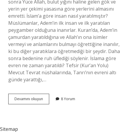
sonra Yüce Allah, bulut yığını haline gelen gök ve
yerin yer çekimi yasasına göre yerlerini almasını
emretti. İslam’a göre insan nasıl yaratılmıştır?
Müslümanlar, Adem’in ilk insan ve ilk yaratılan
peygamber olduğuna inanırlar. Kuran’da, Adem’in
çamurdan yaratıldığına ve Allah’ın ona isimler
vermeyi ve anlamlarını bulmayı öğrettiğine inanılır,
ki bu diğer yaratıklara öğretmediği bir şeydir. Daha
sonra bedenine ruh üflediği söylenir. İslama göre
evren ne zaman yaratıldı? Tefsir (Kur’an Yolu)
Mevcut Tevrat nüshalarında, Tanrı’nın evreni altı
günde yarattığı,…
Islam
Devamını okuyun
8 Yorum
Dinine
Göre
Dünya
Nasıl
Yaratıldı
Sitemap