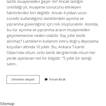
lastik muayeneden geçer mi? Ancak lastiğin
üretildiği yıl, muayene sonucunu etkileyen
faktörlerden biri değildir. Ancak 4 yıldan uzun
süredir kullandığınız lastiklerdeki aşınma ve
yıpranma güvenliğiniz için risk oluşturabilir. Aslında,
bu tür aşınma ve yıpranma aracın muayeneden
geçememesine neden olabilir. Kaç yıllık lastik
alınmaz? Lastiklerin kullanım ömrü doğru depolama
koşulları altında 10 yıldır. Bu, Ankara Ticaret
Odası’nda olsun, ünlü lastik dergilerinde olsun her
yerde açıklanan net bir bilgidir. “5 yıllık bir lastiği
satın…
10
Devamını okuyun
Yorum Bırak
Yıllık
Araç
Lastiği
Kullanılır
Mı
Sitemap