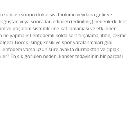
zulması sonucu lokal sıvı birikimi meydana gelir ve
doğuştan veya sonradan edinilen (edinilmiş) nedenlerle lenf
şım ve boşaltım sistemlerine katılamaması ve etkilenen
n ne yapmalı? Lenfödemli kolda sert fırçalama, itme, çekme
lgesi: Böcek ısırığı, kesik ve spor yaralanmaları gibi
a lenfödem varsa uzun süre ayakta durmaktan ve çıplak
ler? En sık görülen neden, kanser tedavisinin bir parçası
…