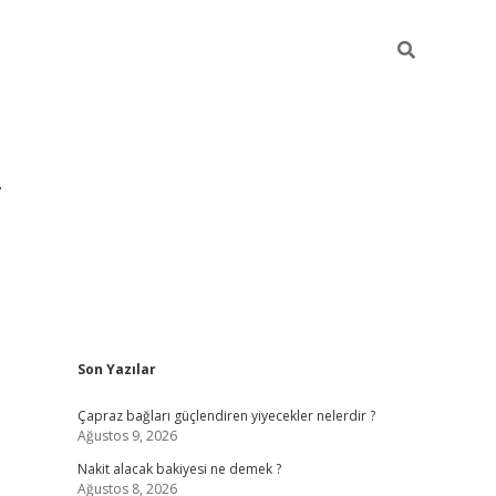
Sidebar
Son Yazılar
grandoperabet yeni gir
Çapraz bağları güçlendiren yiyecekler nelerdir ?
Ağustos 9, 2026
Nakit alacak bakiyesi ne demek ?
Ağustos 8, 2026