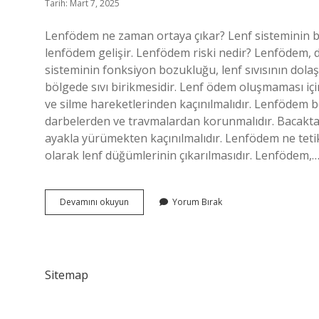
Tarih: Mart 7, 2025
Lenfödem ne zaman ortaya çıkar? Lenf sisteminin bo
lenfödem gelişir. Lenfödem riski nedir? Lenfödem, 
sisteminin fonksiyon bozukluğu, lenf sıvısının dola
bölgede sıvı birikmesidir. Lenf ödem oluşmaması içi
ve silme hareketlerinden kaçınılmalıdır. Lenfödem bö
darbelerden ve travmalardan korunmalıdır. Bacakt
ayakla yürümekten kaçınılmalıdır. Lenfödem ne tetik
olarak lenf düğümlerinin çıkarılmasıdır. Lenfödem,
Lenfödem
Devamını okuyun
Yorum Bırak
Riski
Ne
Zaman
Artar
Sitemap