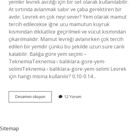
yemler levrek avcılığı için bir set olarak kullanılabilir.
At sırtında avlanmak sabır ve çaba gerektiren bir
avdır. Levrek en çok neyi sever? Yem olarak mamut
tercih edilecekse iğne ucu mamutun kuyruk
kısmından dikkatlice geçirilmeli ve vücut kısmından
çıkarılmalıdır. Mamut levreği avlanırken çok tercih
edilen bir yemdir çünkü bu şekilde uzun süre canlı
kalabilir. Balığa göre yem seçimi –
TeknemiaTeknemia › baliklara-gore-yem-
selimiTeknemia › baliklara-gore-yem-selimi Levrek
için hangi misina kullanılır? 0.10-0.14…
Levrek
Devamını okuyun
12 Yorum
Için
Hangi
Olta
Sitemap