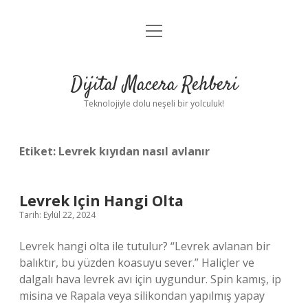
menüyü
Anasayfa
aç
Gizlilik Politikası
Dijital Macera Rehberi
Yasal Uyarı
Teknolojiyle dolu neşeli bir yolculuk!
Hakkımızda
Etiket:
Levrek kıyıdan nasıl avlanır
Levrek Için Hangi Olta
Tarih: Eylül 22, 2024
Levrek hangi olta ile tutulur? “Levrek avlanan bir
balıktır, bu yüzden koasuyu sever.” Haliçler ve
dalgalı hava levrek avı için uygundur. Spin kamış, ip
misina ve Rapala veya silikondan yapılmış yapay