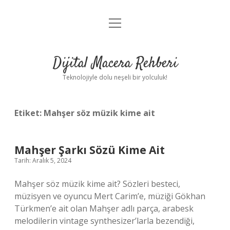
menüyü
Anasayfa
aç
Gizlilik Politikası
Dijital Macera Rehberi
Yasal Uyarı
Teknolojiyle dolu neşeli bir yolculuk!
Hakkımızda
Etiket:
Mahşer söz müzik kime ait
Mahşer Şarkı Sözü Kime Ait
Tarih: Aralık 5, 2024
Mahşer söz müzik kime ait? Sözleri besteci,
müzisyen ve oyuncu Mert Carim’e, müziği Gökhan
Türkmen’e ait olan Mahşer adlı parça, arabesk
melodilerin vintage synthesizer’larla bezendiği,