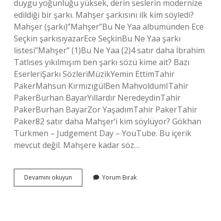
duygu yoğunluğu yüksek, derin seslerin modernize
edildiği bir şarkı. Mahşer şarkısını ilk kim söyledi?
Mahşer (şarkı)”Mahşer”Bu Ne Yaa albümünden Ece
Seçkin şarkısıyazarEce SeçkinBu Ne Yaa şarkı
listesi”Mahşer” (1)Bu Ne Yaa (2)4 satır daha İbrahim
Tatlıses yıkılmışım ben şarkı sözü kime ait? Bazı
EserleriŞarkı SözleriMüzikYemin EttimTahir
PakerMahsun KırmızıgülBen MahvoldumITahir
PakerBurhan BayarYıllardır NeredeydinTahir
PakerBurhan BayarZor YaşadımTahir PakerTahir
Paker82 satır daha Mahşer’i kim söylüyor? Gökhan
Türkmen – Judgement Day – YouTube. Bu içerik
mevcut değil. Mahşere kadar söz…
Mahşer
Devamını okuyun
Yorum Bırak
Şarkı
Sözü
Kime
Ait