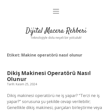
menüyü
Anasayfa
aç
Gizlilik Politikası
Dijital Macera Rehberi
Yasal Uyarı
Teknolojiyle dolu neşeli bir yolculuk!
Hakkımızda
Etiket:
Makine operatörü nasıl olunur
Dikiş Makinesi Operatörü Nasıl
Olunur
Tarih: Kasım 25, 2024
Dikiş makinesi operatörü ne iş yapar? “Terzi ne iş
yapar?” sorusuna şu şekilde cevap verilebilir;
Genellikle dikiş makinesi, parçaları birleştirme veya