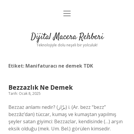
menüyü
Anasayfa
aç
Gizlilik Politikası
Dijital Macera Rehberi
Yasal Uyarı
Teknolojiyle dolu neşeli bir yolculuk!
Hakkımızda
Etiket:
Manifaturacı ne demek TDK
Bezzazlık Ne Demek
Tarih: Ocak 8, 2025
Bezzaz anlamı nedir? (ﺑﺰّﺍﺯ) i. (Ar. bezz “bezz”
bezzāz’dan) tüccar, kumaş ve kumaştan yapılmış
şeyler satan giyimci: Bezzazlar, kendisinde (…) arşın
eksik olduğu (mek. Um. Bel.) görülen kimsedir.