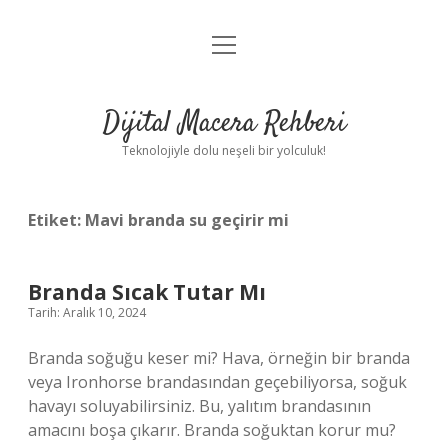
menüyü
Anasayfa
aç
Gizlilik Politikası
Dijital Macera Rehberi
Yasal Uyarı
Teknolojiyle dolu neşeli bir yolculuk!
Hakkımızda
Etiket:
Mavi branda su geçirir mi
Branda Sıcak Tutar Mı
Tarih: Aralık 10, 2024
Branda soğuğu keser mi? Hava, örneğin bir branda
veya Ironhorse brandasından geçebiliyorsa, soğuk
havayı soluyabilirsiniz. Bu, yalıtım brandasının
amacını boşa çıkarır. Branda soğuktan korur mu?