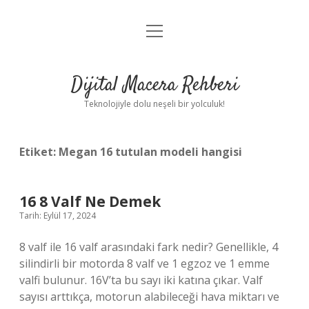
menüyü
Anasayfa
aç
Gizlilik Politikası
Dijital Macera Rehberi
Yasal Uyarı
Teknolojiyle dolu neşeli bir yolculuk!
Hakkımızda
Etiket:
Megan 16 tutulan modeli hangisi
16 8 Valf Ne Demek
Tarih: Eylül 17, 2024
8 valf ile 16 valf arasındaki fark nedir? Genellikle, 4
silindirli bir motorda 8 valf ve 1 egzoz ve 1 emme
valfi bulunur. 16V’ta bu sayı iki katına çıkar. Valf
sayısı arttıkça, motorun alabileceği hava miktarı ve