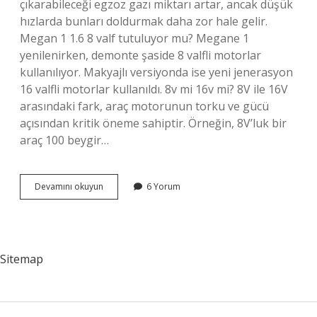
çıkarabileceği egzoz gazı miktarı artar, ancak düşük
hızlarda bunları doldurmak daha zor hale gelir.
Megan 1 1.6 8 valf tutuluyor mu? Megane 1
yenilenirken, demonte şaside 8 valfli motorlar
kullanılıyor. Makyajlı versiyonda ise yeni jenerasyon
16 valfli motorlar kullanıldı. 8v mi 16v mi? 8V ile 16V
arasındaki fark, araç motorunun torku ve gücü
açısından kritik öneme sahiptir. Örneğin, 8V’luk bir
araç 100 beygir…
16
Devamını okuyun
6 Yorum
8
Valf
Ne
Demek
Sitemap