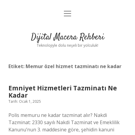
menüyü
Anasayfa
aç
Gizlilik Politikası
Dijital Macera Rehberi
Yasal Uyarı
Teknolojiyle dolu neşeli bir yolculuk!
Hakkımızda
Etiket:
Memur özel hizmet tazminatı ne kadar
Emniyet Hizmetleri Tazminatı Ne
Kadar
Tarih: Ocak 1, 2025
Polis memuru ne kadar tazminat alır? Nakdi
Tazminat: 2330 sayılı Nakdi Tazminat ve Emeklilik
Kanunu’nun 3. maddesine göre, şehidin kanuni