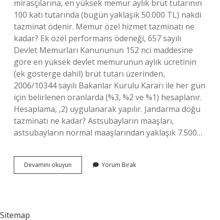
mirasçılarına, en yüksek memur aylık brüt tutarının
100 katı tutarında (bugün yaklaşık 50.000 TL) nakdi
tazminat ödenir. Memur özel hizmet tazminatı ne
kadar? Ek özel performans ödeneği, 657 sayılı
Devlet Memurları Kanununun 152 nci maddesine
göre en yüksek devlet memurunun aylık ücretinin
(ek gösterge dahil) brüt tutarı üzerinden,
2006/10344 sayılı Bakanlar Kurulu Kararı ile her gün
için belirlenen oranlarda (%3, %2 ve %1) hesaplanır.
Hesaplama, ,2) uygulanarak yapılır. Jandarma doğu
tazminatı ne kadar? Astsubayların maaşları,
astsubayların normal maaşlarından yaklaşık 7.500…
Emniyet
Devamını okuyun
Yorum Bırak
Hizmetleri
Tazminatı
Ne
Kadar
Sitemap