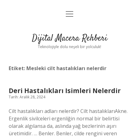
menüyü
Anasayfa
aç
Gizlilik Politikası
Dijital Macera Rehberi
Yasal Uyarı
Teknolojiyle dolu neşeli bir yolculuk!
Hakkımızda
Etiket:
Mesleki cilt hastalıkları nelerdir
Deri Hastalıkları Isimleri Nelerdir
Tarih: Aralık 28, 2024
Cilt hastalıkları adları nelerdir? Cilt hastalıklarıAkne.
Ergenlik sivilceleri ergenliğin normal bir belirtisi
olarak algılansa da, aslında yağ bezlerinin aşırı
üretimidir. … Benler. Benler, cilde rengini veren