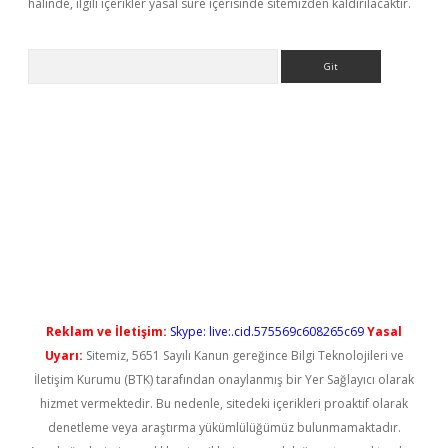
halinde, ilgili içerikler yasal süre içerisinde sitemizden kaldırılacaktır.
Arama
 yeni giriş
Reklam ve İletişim:
Skype: live:.cid.575569c608265c69
Yasal
Uyarı:
Sitemiz, 5651 Sayılı Kanun gereğince Bilgi Teknolojileri ve
İletişim Kurumu (BTK) tarafından onaylanmış bir Yer Sağlayıcı olarak
hizmet vermektedir. Bu nedenle, sitedeki içerikleri proaktif olarak
denetleme veya araştırma yükümlülüğümüz bulunmamaktadır.