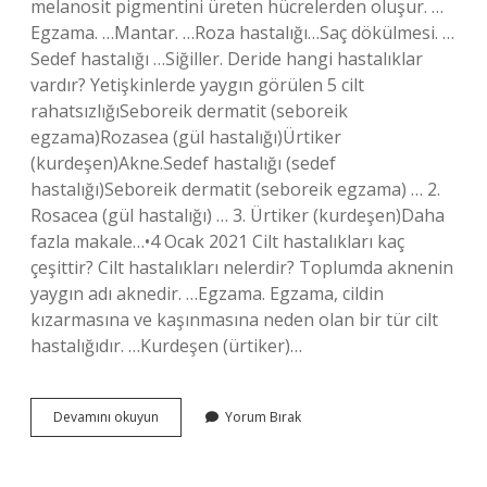
melanosit pigmentini üreten hücrelerden oluşur. …
Egzama. …Mantar. …Roza hastalığı…Saç dökülmesi. …
Sedef hastalığı …Siğiller. Deride hangi hastalıklar
vardır? Yetişkinlerde yaygın görülen 5 cilt
rahatsızlığıSeboreik dermatit (seboreik
egzama)Rozasea (gül hastalığı)Ürtiker
(kurdeşen)Akne.Sedef hastalığı (sedef
hastalığı)Seboreik dermatit (seboreik egzama) … 2.
Rosacea (gül hastalığı) … 3. Ürtiker (kurdeşen)Daha
fazla makale…•4 Ocak 2021 Cilt hastalıkları kaç
çeşittir? Cilt hastalıkları nelerdir? Toplumda aknenin
yaygın adı aknedir. …Egzama. Egzama, cildin
kızarmasına ve kaşınmasına neden olan bir tür cilt
hastalığıdır. …Kurdeşen (ürtiker)…
Deri
Devamını okuyun
Yorum Bırak
Hastalıkları
Isimleri
Nelerdir