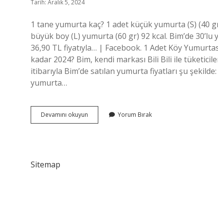
Tarih: Aralık 5, 2024
1 tane yumurta kaç? 1 adet küçük yumurta (S) (40 gr)
büyük boy (L) yumurta (60 gr) 92 kcal. Bim’de 30’lu
36,90 TL fiyatıyla… | Facebook. 1 Adet Köy Yumurtası
kadar 2024? Bim, kendi markası Bili Bili ile tüketici
itibarıyla Bim’de satılan yumurta fiyatları şu şekilde: 
yumurta…
1
Devamını okuyun
Yorum Bırak
Tane
Yumurta
Kaç
Tl
2024
Sitemap