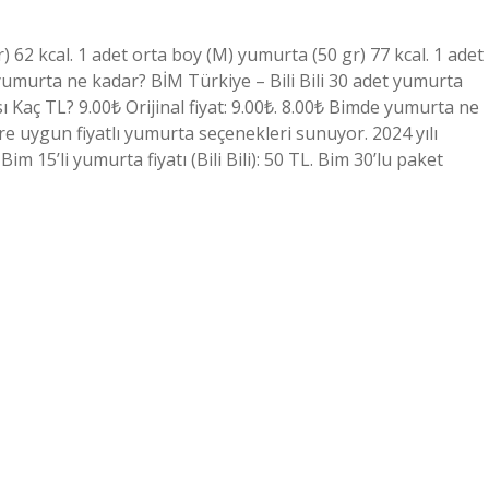
 62 kcal. 1 adet orta boy (M) yumurta (50 gr) 77 kcal. 1 adet
 yumurta ne kadar? BİM Türkiye – Bili Bili 30 adet yumurta
 Kaç TL? 9.00₺ Orijinal fiyat: 9.00₺. 8.00₺ Bimde yumurta ne
lere uygun fiyatlı yumurta seçenekleri sunuyor. 2024 yılı
Bim 15’li yumurta fiyatı (Bili Bili): 50 TL. Bim 30’lu paket