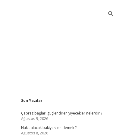
Sidebar
Son Yazılar
grandoperabet yeni gir
Çapraz bağları güçlendiren yiyecekler nelerdir ?
Ağustos 9, 2026
Nakit alacak bakiyesi ne demek ?
Ağustos 8, 2026