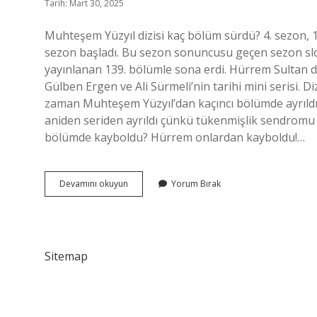
Tarih: Mart 30, 2025
Muhteşem Yüzyıl dizisi kaç bölüm sürdü? 4. sezon, 1
sezon başladı. Bu sezon sonuncusu geçen sezon slog
yayınlanan 139. bölümle sona erdi. Hürrem Sultan diz
Gülben Ergen ve Ali Sürmeli’nin tarihi mini serisi. 
zaman Muhteşem Yüzyıl’dan kaçıncı bölümde ayrıldı
aniden seriden ayrıldı çünkü tükenmişlik sendromu
bölümde kayboldu? Hürrem onlardan kayboldu!…
Hürrem
Devamını okuyun
Yorum Bırak
Sultan
Dizisi
Kaç
Bölüm
Sürdü
Sitemap