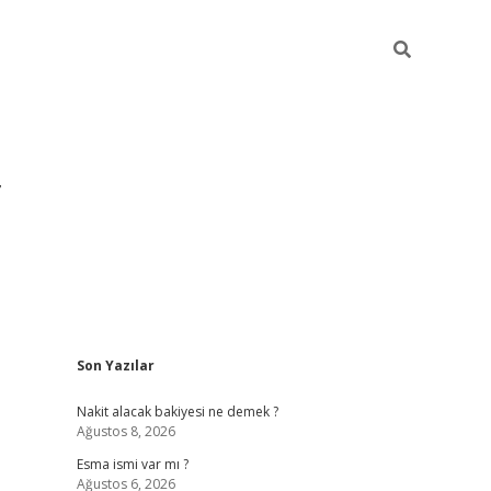
Sidebar
Son Yazılar
grandoperabet yeni gir
Nakit alacak bakiyesi ne demek ?
Ağustos 8, 2026
Esma ismi var mı ?
Ağustos 6, 2026