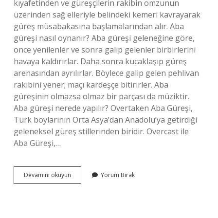
kıyafetinden ve güreşçilerin rakibin omzunun
üzerinden sağ elleriyle belindeki kemeri kavrayarak
güreş müsabakasına başlamalarından alır. Aba
güreşi nasıl oynanır? Aba güreşi geleneğine göre,
önce yenilenler ve sonra galip gelenler birbirlerini
havaya kaldırırlar. Daha sonra kucaklaşıp güreş
arenasından ayrılırlar. Böylece galip gelen pehlivan
rakibini yener; maçı kardeşçe bitirirler. Aba
güreşinin olmazsa olmaz bir parçası da müziktir.
Aba güreşi nerede yapılır? Overtaken Aba Güreşi,
Türk boylarının Orta Asya’dan Anadolu’ya getirdiği
geleneksel güreş stillerinden biridir. Overcast ile
Aba Güreşi,…
Aba
Devamını okuyun
Yorum Bırak
Güreşi
Nedir
Nasıl
Oynanır