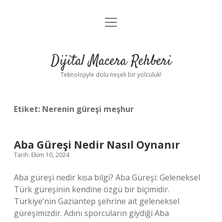
menüyü
Anasayfa
aç
Gizlilik Politikası
Dijital Macera Rehberi
Yasal Uyarı
Teknolojiyle dolu neşeli bir yolculuk!
Hakkımızda
Etiket:
Nerenin güreşi meşhur
Aba Güreşi Nedir Nasıl Oynanır
Tarih: Ekim 10, 2024
Aba güreşi nedir kısa bilgi? Aba Güreşi: Geleneksel
Türk güreşinin kendine özgü bir biçimidir.
Türkiye’nin Gaziantep şehrine ait geleneksel
güreşimizdir. Adını sporcuların giydiği Aba